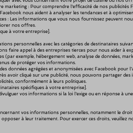
uer avec vous concernant votre projet de cuisine ou nos off
re marketing : Pour comprendre l'efficacité de nos publicités 
 Facebook nous aident à analyser les tendances et à optimis
ices : Les informations que vous nous fournissez peuvent nou
liorer nos offres.
ique à votre entreprise].
ons personnelles avec les catégories de destinataires suivan
ons faire appel à des entreprises tierces pour nous aider à ex
ices (par exemple, hébergement web, analyse de données, mark
tenus de protéger vos informations.
es données agrégées et anonymisées avec Facebook pour l'ana
rès avoir cliqué sur une publicité, nous pouvons partager des
licités, conformément à leurs politiques.
inataires spécifiques à votre entreprise].
ivulguer vos informations si la loi l'exige ou en réponse à un
oncernant vos informations personnelles, notamment le droit 
us opposer à leur traitement. Pour exercer ces droits, veuille