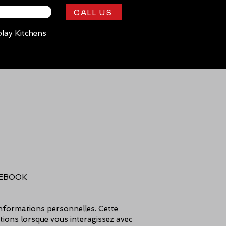
CALL US
play Kitchens
N
CEBOOK
 informations personnelles. Cette
tions lorsque vous interagissez avec